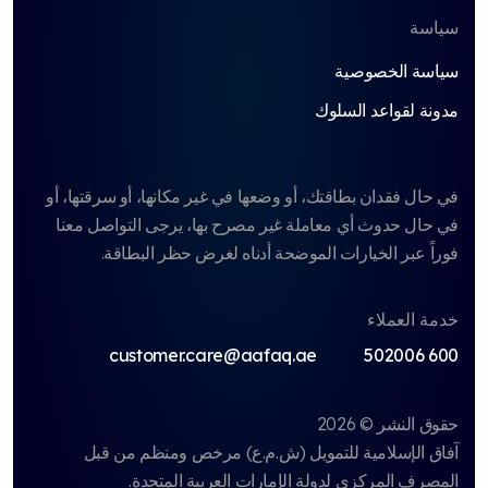
سياسة
سياسة الخصوصية
مدونة لقواعد السلوك
في حال فقدان بطاقتك، أو وضعها في غير مكانها، أو سرقتها، أو
في حال حدوث أي معاملة غير مصرح بها، يرجى التواصل معنا
فوراً عبر الخيارات الموضحة أدناه لغرض حظر البطاقة.
خدمة العملاء
customer.care@aafaq.ae
600 502006
حقوق النشر © 2026
آفاق الإسلامية للتمويل (ش.م.ع)
مرخص ومنظم من قبل
المصرف المركزي لدولة الإمارات العربية المتحدة.