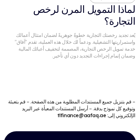
لماذا التمويل المرن لرخص
التجارة؟
يُعد تجديد رخصتك التجارية خطوةً جوهريةً لضمان امتثال أعمالك
واستمراريتها التشغيلية. ودعماً لك خلال هذه العملية، تقدم "آفاق"
خدمة تمويل الرخص التجارية، المصممة لتخفيف أعبائك المالية
وضمان إتمام إجراءات التجديد دون أي تأخير.
– قم بتنزيل جميع المستندات المطلوبة من هذه الصفحة.
– قم بتعبئة
وتوقيع كل نموذج بدقة.
– أرسل المستندات المعبأة عبر البريد
الإلكتروني إلى:
tlfinance@aafaq.ae