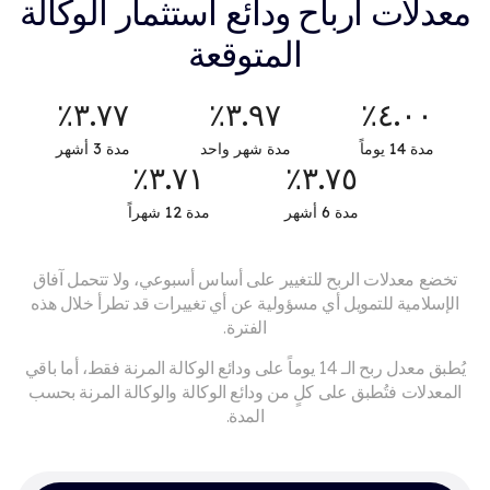
معدلات أرباح ودائع استثمار الوكالة
المتوقعة
٣.٧٧٪
٣.٩٧٪
٤.٠٠٪​
مدة 14 يوماً
مدة شهر واحد
مدة 3 أشهر
٣.٧١٪
٣.٧٥٪
مدة 6 أشهر
مدة 12 شهراً
تخضع معدلات الربح للتغيير على أساس أسبوعي، ولا تتحمل آفاق
الإسلامية
للتمويل أي مسؤولية عن أي تغييرات قد تطرأ خلال هذه
الفترة.
يُطبق معدل ربح الـ 14 يوماً على ودائع الوكالة المرنة فقط، أما باقي
المعدلات فتُطبق على كلٍ من ودائع الوكالة والوكالة المرنة بحسب
المدة.