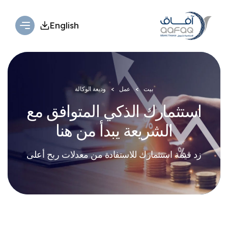
English
بيت
عمل
وديعة الوكالة
استثمارك الذكي المتوافق مع
الشريعة
يبدأ من هنا​
زد قيمة استثمارك للاستفادة من معدلات ربح أعلى​