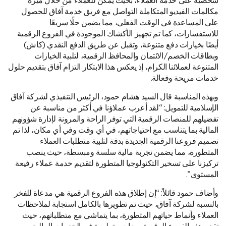
شخصية على خدمة العملاء، بحيث يمكن للعملاء من خلال ميزة
مكالمات الفيديو المتكاملة التواصل مع فريق خدمة آفاق للحصول
على المساعدة في الوقت الفعلي، مما يضمن حلًا سريعًا
للاستفسارات، كما تم تجهيز الأكشاك الموجودة في الفروع الرقمية
أيضًا بخيارات دفع متنوعة، وتقبل عن طريق الدفع النقدي (كاش)
وبطاقات الخصم/الائتمان والمحافظ الرقمية، لتلبية الخيارات
المتنوعة لعملائنا الكرام، إذ يعكس هذا الابتكار التزام آفاق بتقديم حلول
خدمات مريحة وفعالة.
وبهذه المناسبة قال السيد هشام حمود، الرئيس التنفيذي لشركة آفاق
الإسلامية للتمويل: “لقد أعرب عملاؤنا في أكثر من مناسبة عن
تفضيلهم للمنصات الرقمية التي توفر الراحة والمرونة لإدارة شؤونهم
المالية بما يتناسب مع احتياجاتهم، في أي وقت وفي أي مكان، لذا تم
تصميم فروعنا الرقمية الجديدة بدقة لتلبية متطلبات العملاء
المتطورة، مما يضمن تجربة مالية سلسة ومبسطة، حيث ينصب
تركيزنا على تسخير التكنولوجيا المتطورة لتقديم خدمة عملاء رفيعة
المستوى”.
وأضاف حمود قائلاً: “إن إطلاق هذه الفروع الرقمية هي مدعاة للفخر
بالنسبة لشركة آفاق، حيث تم تطويرها بالكامل استجابة لملاحظات
العملاء وأنماط حياتهم المتطورة، بما يتماشى مع متطلباتهم، حيث