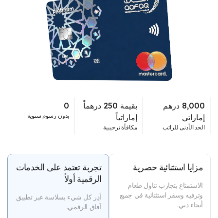
8,000 درهم
بقيمة 250 درهماً
0
بدون رسوم سنوية
إماراتي
إماراتياً
الحد الأدنى للراتب
مكافأة ترحيبية
مزايا استثنائية حصرية​​
تجربة تعتمد على الخدمات
الرقمية أولاً​​
الاستمتاع بتجارب تناول طعام
وترفيه وسفر استثنائية في جميع
أدِر كل شيء بسلاسة عبر تطبيق
أنحاء دبي.
آفاق الرقمي.