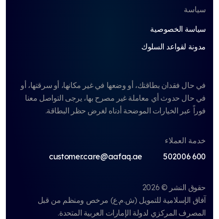
سياسة
سياسة الخصوصية
مدونة لقواعد السلوك
في حال فقدان بطاقتك، أو وضعها في غير مكانها، أو سرقتها، أو
في حال حدوث أي معاملة غير مصرح بها، يرجى التواصل معنا
فوراً عبر الخيارات الموضحة أدناه لغرض حظر البطاقة.
خدمة العملاء
customer.care@aafaq.ae
600 502006
حقوق النشر © 2026
آفاق الإسلامية للتمويل (ش.م.ع)
مرخص ومنظم من قبل
المصرف المركزي لدولة الإمارات العربية المتحدة.